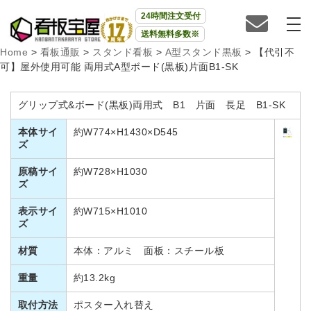
24時間注文受付
送料無料多数※
Home
>
看板通販
>
スタンド看板
>
A型スタンド黒板
>
【代引不
可】屋外使用可能 両用式A型ボード(黒板)片面B1-SK
グリップ式&ボード(黒板)両用式 B1 片面 長足 B1-SK
本体サイ
約W774×H1430×D545
ズ
原稿サイ
約W728×H1030
ズ
表示サイ
約W715×H1010
ズ
材質
本体：アルミ 面板：スチール板
重量
約13.2kg
取付方法
ポスター入れ替え