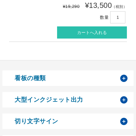
¥13,500
¥19,290
（税別）
数量
開
看板の種類
開
大型インクジェット出力
開
切り文字サイン