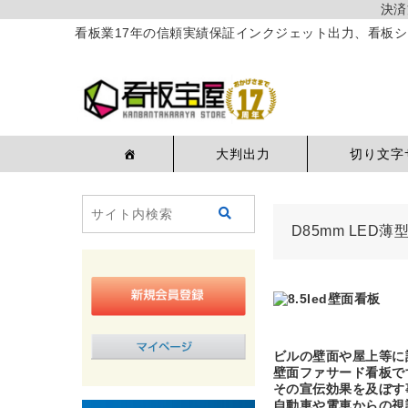
決済
看板業17年の信頼実績保証インクジェット出力、看板シ
大判出力
切り文字
D85mm LED
ビルの壁面や屋上等に
壁面ファサード看板で
その宣伝効果を及ぼす
自動車や電車からの視