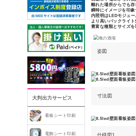
離れた場所からでも存
瞬時にイメージを印象
内照明はLEDモジュ
より高いバックライト
豊富な種類とサイズを
姿図
寸法図
大判出力サービス
看板シート印刷
電飾シート印刷
仕様図1