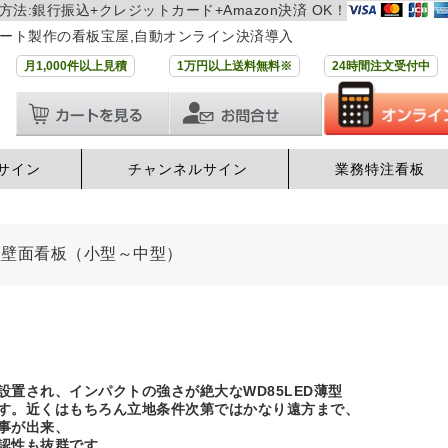
方法:銀行振込+クレジットカード+Amazon決済 OK！
ート製作の看板宝屋,自動オンライン決済導入
月1,000件以上見積
1万円以上送料無料※
24時間注文受付中
サイン
チャンネルサイン
業務特注看板
薄型壁面看板（小型～中型）
設置され、インパクトの強さが絶大なWD85LED薄型
す。近くはもちろん立地条件次第ではかなり遠方まで、
事が出来、
認性も抜群です。