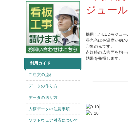
ジュール
採用したLEDモジュ
昼光色は色温度が約7
印象の光です。
点灯時の広告面を均一
効果を発揮します。
利用ガイド
r
l
ご注文の流れ
i
e
g
f
データの作り方
h
t
t
データの送り方
入稿データの注意事項
ソフトウェア対応について