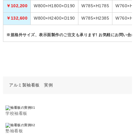
￥102,200
W800×H1800×D190
W785×H1785
W760×H1
￥132,600
W800×H2400×D190
W785×H2385
W760×H2
※規格外サイズ、表示面製作のご注文も承ります! お気軽にお問い合わ
アルミ製袖看板 実例
学校袖看板
塾袖看板