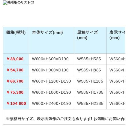
価格(税別)
本体サイズ(mm)
原稿サイズ
表示サイ
(mm)
(mm)
￥38,000
W600×H600×D190
W585×H585
W560×H5
￥54,700
W600×H900×D190
W585×H885
W560×H8
￥66,700
W600×H1200×D190
W585×H1185
W560×H1
￥75,300
W600×H1800×D190
W585×H1785
W560×H1
￥104,600
W600×H2400×D190
W585×H2385
W560×H2
※規格外サイズ、表示面製作のご注文も承ります! お気軽にお問い合わ