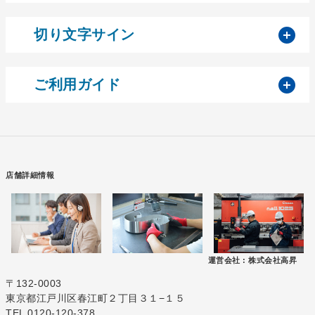
開
切り文字サイン
開
ご利用ガイド
店舗詳細情報
運営会社 :
株式会社高昇
〒132-0003
東京都江戸川区春江町２丁目３１−１５
TEL 0120-120-378