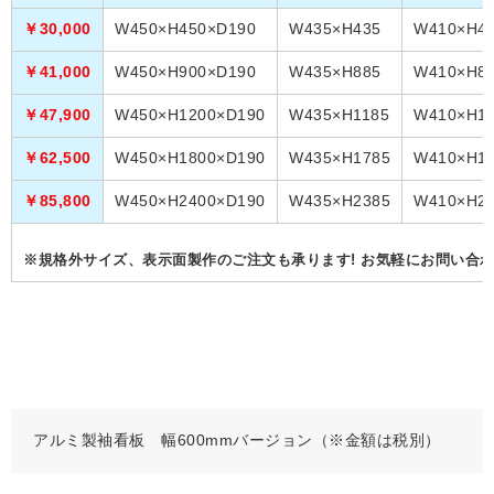
￥30,000
W450×H450×D190
W435×H435
W410×H4
￥41,000
W450×H900×D190
W435×H885
W410×H8
￥47,900
W450×H1200×D190
W435×H1185
W410×H11
￥62,500
W450×H1800×D190
W435×H1785
W410×H1
￥85,800
W450×H2400×D190
W435×H2385
W410×H2
※規格外サイズ、表示面製作のご注文も承ります! お気軽にお問い合わ
アルミ製袖看板 幅600mmバージョン（※金額は税別）