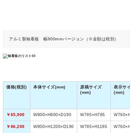
アルミ製袖看板 幅800mmバージョン（※金額は税別）
価格(税別)
本体サイズ(mm)
原稿サイズ
表示サイ
(mm)
(mm)
￥65,900
W800×H800×D190
W785×H785
W760×H7
￥86,200
W800×H1200×D190
W785×H1185
W760×H1