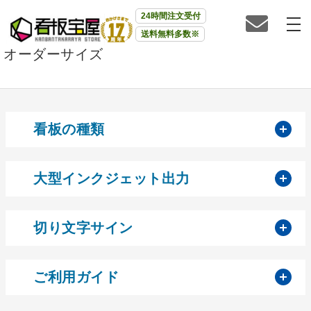
24時間注文受付
送料無料多数※
オーダーサイズ
開
看板の種類
開
大型インクジェット出力
開
切り文字サイン
開
ご利用ガイド