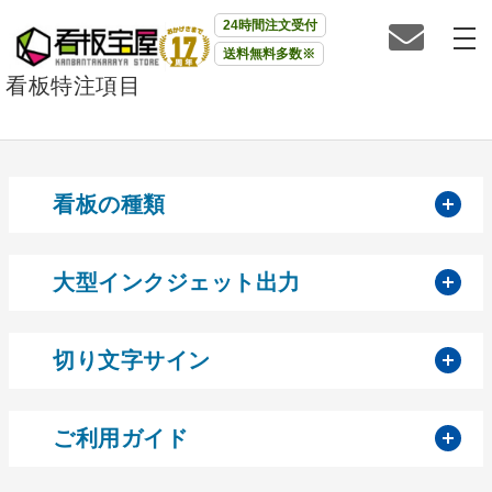
24時間注文受付
送料無料多数※
看板特注項目
開
看板の種類
開
大型インクジェット出力
開
切り文字サイン
開
ご利用ガイド