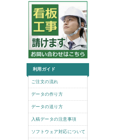
利用ガイド
r
l
ご注文の流れ
i
e
g
f
データの作り方
h
t
t
データの送り方
入稿データの注意事項
ソフトウェア対応について