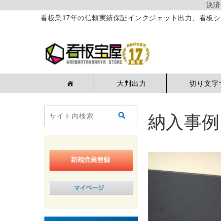
決済
看板業17年の信頼実績保証インクジェット出力、看板シ
大判出力
切り文字
納入事