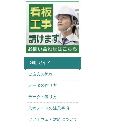
利用ガイド
r
l
ご注文の流れ
i
e
g
f
データの作り方
h
t
t
データの送り方
入稿データの注意事項
ソフトウェア対応について