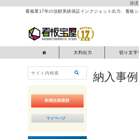
決済
看板業17年の信頼実績保証インクジェット出力、看板シ
大判出力
切り文字
納入事