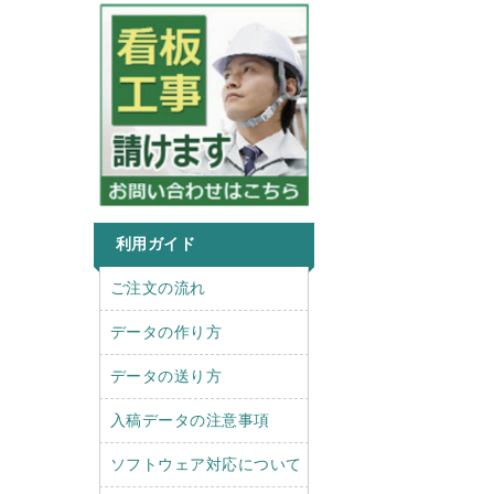
利用ガイド
r
l
ご注文の流れ
i
e
g
f
データの作り方
h
t
t
データの送り方
入稿データの注意事項
ソフトウェア対応について