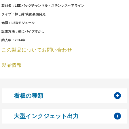
製品名：LEDバッグチャンネル・ステンレスヘアライン
タイプ：押し縁/表面裏面発光
光源：LEDモジュール
設置方法：壁にパイプ浮かし
納入年：2014年
この製品についてお問い合わせ
製品情報
開
看板の種類
開
大型インクジェット出力