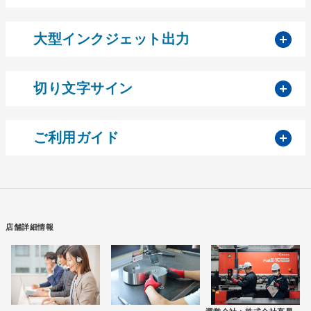
開
大型インクジェット出力
開
切り文字サイン
開
ご利用ガイド
店舗詳細情報