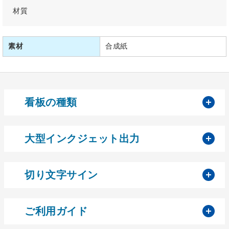
材質
素材
合成紙
開
看板の種類
開
大型インクジェット出力
開
切り文字サイン
開
ご利用ガイド