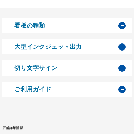
開
看板の種類
開
大型インクジェット出力
開
切り文字サイン
開
ご利用ガイド
店舗詳細情報