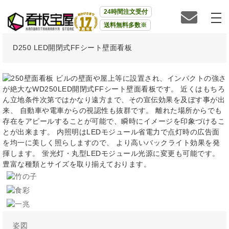
24時間注文受付
送料無料多数※
D250 LED開閉式FFシート壁面看板
ビルの壁面や屋上等に設置され、インパクトの強さ
が絶大なWD250LED開閉式FFシート壁面看板です。 近くはもちろ
ん立地条件次第ではかなり遠方まで、その宣伝効果を及ぼす事が出
来、 自動車や電車からの視認性も抜群です。 離れた場所からでも
存在をアピールすることが可能で、瞬時にイメージを印象づけるこ
とが出来ます。 内照明はLEDモジュール省電力で点灯時の広告面
を均一に美しく照らしますので、 より高いバックライト効果を発
揮します。 蛍光灯・丸型LEDモジュール光源に変更も可能です。
豊富な種類とサイズを取り揃えております。
姿図