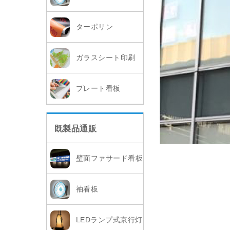
ターポリン
ガラスシート印刷
プレート看板
既製品通販
壁面ファサード看板
袖看板
LEDランプ式京行灯