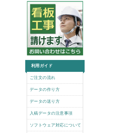
利用ガイド
r
l
ご注文の流れ
i
e
g
f
データの作り方
h
t
t
データの送り方
入稿データの注意事項
ソフトウェア対応について