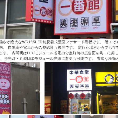
強さが絶大なWD195LED前脱着式壁面ファサード看板です。 近く
来、 自動車や電車からの視認性も抜群です。 離れた場所からでも存
ます。 内照明はLEDモジュール省電力で点灯時の広告面を均一に美
は、蛍光灯・丸型LEDモジュール光源に変更も可能です。 豊富な種