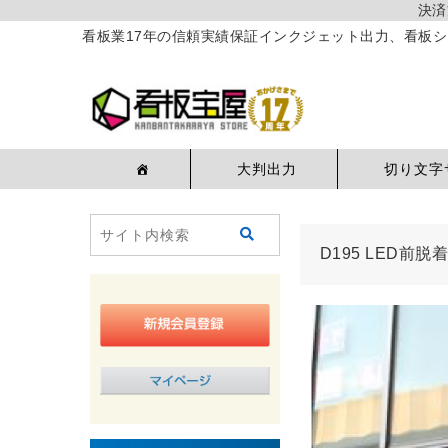
決済
看板業17年の信頼実績保証インクジェット出力、看板シ
大判出力
切り文字
D195 LED前