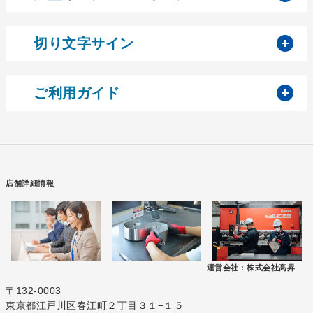
開
切り文字サイン
開
ご利用ガイド
店舗詳細情報
運営会社 :
株式会社高昇
〒132-0003
東京都江戸川区春江町２丁目３１−１５