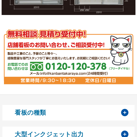
開
看板の種類
開
大型インクジェット出力