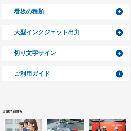
開
看板の種類
開
大型インクジェット出力
開
切り文字サイン
開
ご利用ガイド
店舗詳細情報