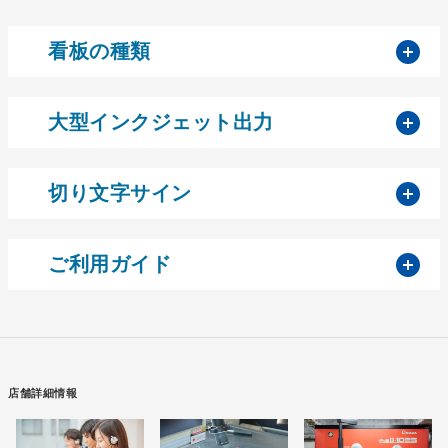
開
看板の種類
開
大型インクジェット出力
開
切り文字サイン
開
ご利用ガイド
店舗詳細情報