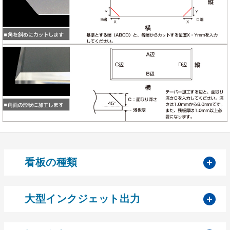
開
看板の種類
開
大型インクジェット出力