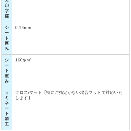
大
印
字
幅
シ
0.14mm
ー
ト
厚
み
シ
160g/m²
ー
ト
重
み
ラ
グロス/マット【特にご指定がない場合マットで対応いた
ミ
します】
ネ
ー
ト
加
工