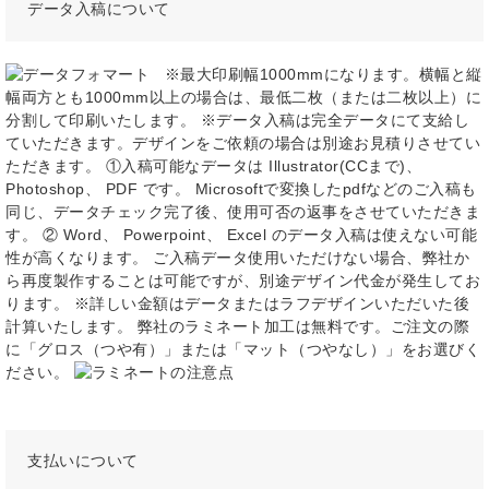
データ入稿について
※最大印刷幅1000mmになります。横幅と縦
幅両方とも1000mm以上の場合は、最低二枚（または二枚以上）に
分割して印刷いたします。 ※データ入稿は完全データにて支給し
ていただきます。デザインをご依頼の場合は別途お見積りさせてい
ただきます。 ①入稿可能なデータは Illustrator(CCまで)、
Photoshop、 PDF です。 Microsoftで変換したpdfなどのご入稿も
同じ、データチェック完了後、使用可否の返事をさせていただきま
す。 ② Word、 Powerpoint、 Excel のデータ入稿は使えない可能
性が高くなります。 ご入稿データ使用いただけない場合、弊社か
ら再度製作することは可能ですが、別途デザイン代金が発生してお
ります。 ※詳しい金額はデータまたはラフデザインいただいた後
計算いたします。 弊社のラミネート加工は無料です。ご注文の際
に「グロス（つや有）」または「マット（つやなし）」をお選びく
ださい。
支払いについて