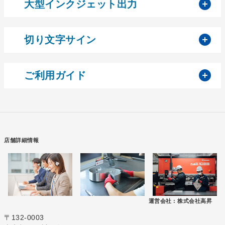
開
大型インクジェット出力
開
切り文字サイン
開
ご利用ガイド
店舗詳細情報
運営会社 :
株式会社高昇
〒132-0003