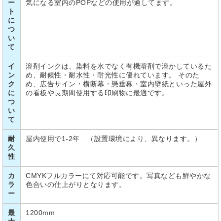
ー
気になる室内のPOPなどの使用が適してます。
ト
に
つ
い
て
イ
溶剤インクは、染料を水でなく有機溶剤で溶かしているた
ン
め、耐候性・耐水性・耐光性に優れています。 そのた
ク
め、広告サイン・横断幕・懸垂幕・室内壁紙といった屋外
に
の看板や長期間使用する印刷物に最適です。
つ
い
て
耐
屋内使用で1-2年 （設置環境により、異なります。）
久
性
カ
CMYKフルカラーにて対応可能です。写真なども鮮やかな
ラ
色合いの仕上がりとなります。
ー
最
1200mm