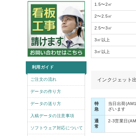
1.5〜2㎡
2〜2.5㎡
2.5〜3㎡
3㎡以上
3㎡以上
利用ガイド
r
l
ご注文の流れ
インクジェット
i
e
g
f
データの作り方
h
t
t
データの送り方
特
当日出荷(AM
急
ざいます
入稿データの注意事項
通
2-3営業日(
常
ソフトウェア対応について