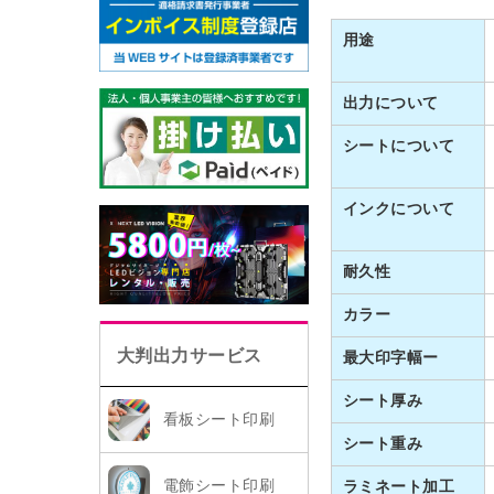
用途
出力について
シートについて
インクについて
耐久性
カラー
大判出力サービス
最大印字幅ー
シート厚み
看板シート印刷
シート重み
電飾シート印刷
ラミネート加工