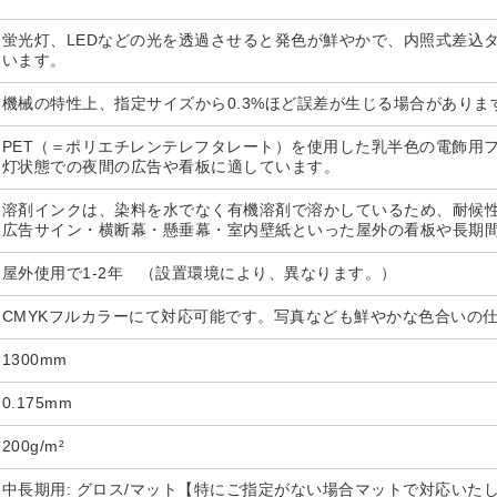
蛍光灯、LEDなどの光を透過させると発色が鮮やかで、内照式差込
います。
機械の特性上、指定サイズから0.3%ほど誤差が生じる場合がありま
PET（＝ポリエチレンテレフタレート）を使用した乳半色の電飾用
灯状態での夜間の広告や看板に適しています。
溶剤インクは、染料を水でなく有機溶剤で溶かしているため、耐候性
広告サイン・横断幕・懸垂幕・室内壁紙といった屋外の看板や長期
屋外使用で1-2年 （設置環境により、異なります。）
CMYKフルカラーにて対応可能です。写真なども鮮やかな色合いの
1300mm
0.175mm
200g/m²
中長期用: グロス/マット【特にご指定がない場合マットで対応いた