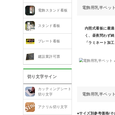
電飾用乳半ペッ
電飾スタンド看板
スタンド看板
内照式看板に最適
く、昼夜問わず綺
プレート看板
「ラミネート加工
建設業許可票
切り文字サイン
カッティングシート
電飾用乳半ペット
切り文字
アクリル切り文字
●サイズ別参考価格
/