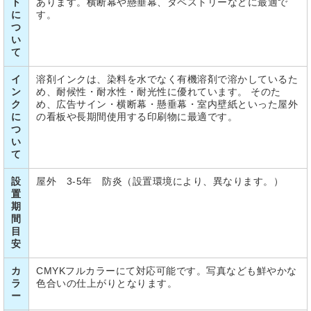
ト
あります。横断幕や懸垂幕、タペストリーなどに最適で
に
す。
つ
い
て
イ
溶剤インクは、染料を水でなく有機溶剤で溶かしているた
ン
め、耐候性・耐水性・耐光性に優れています。 そのた
ク
め、広告サイン・横断幕・懸垂幕・室内壁紙といった屋外
に
の看板や長期間使用する印刷物に最適です。
つ
い
て
設
屋外 3-5年 防炎（設置環境により、異なります。）
置
期
間
目
安
カ
CMYKフルカラーにて対応可能です。写真なども鮮やかな
ラ
色合いの仕上がりとなります。
ー