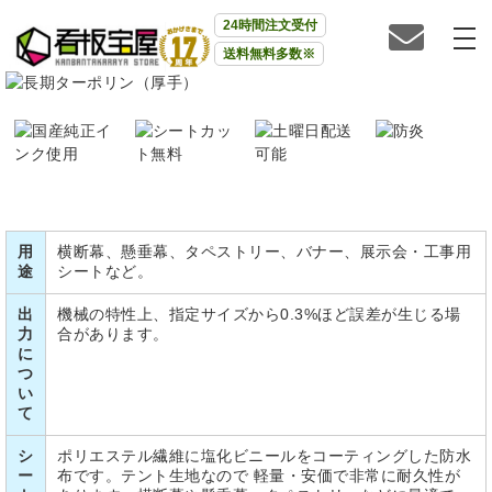
24時間注文受付
送料無料多数※
用
横断幕、懸垂幕、タペストリー、バナー、展示会・工事用
途
シートなど。
出
機械の特性上、指定サイズから0.3%ほど誤差が生じる場
力
合があります。
に
つ
い
て
シ
ポリエステル繊維に塩化ビニールをコーティングした防水
ー
布です。テント生地なので 軽量・安価で非常に耐久性が