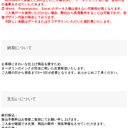
Microsoftで変換したpdfなどのご入稿も同じ、データチェック完了後、使用可否
の返事をさせていただきます。
② Word、 Powerpoint、 Excel のデータ入稿は使えない可能性が高くなります。
ご入稿データ使用いただけない場合、弊社から再度製作することは可能ですが、別
途デザイン代金が発生しております。
※詳しい金額はデータまたはラフデザインいただいた後計算いたします。
納期について
お客様にきれいな仕上げ商品を渡すため、
ターポリンのインクが完全に乾いた次第発送いたします。
ご入稿の日から発送まで2〜3日が必要となります。あらかじめご了承ください。
支払いについて
銀行振込：
振込手数料はお客様ご負担にてお願い申し上げます。
ご入金が確認でき次第、商品の製作・発送準備をさせていただきます。