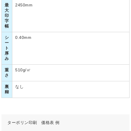
最
2450mm
大
印
字
幅
シ
0.40mm
ー
ト
厚
み
重
510g/㎡
さ
裏
なし
糊
ターポリン印刷 価格表 例