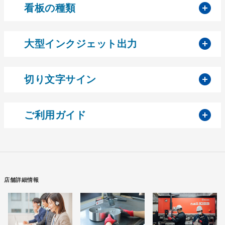
開
看板の種類
開
大型インクジェット出力
開
切り文字サイン
開
ご利用ガイド
店舗詳細情報