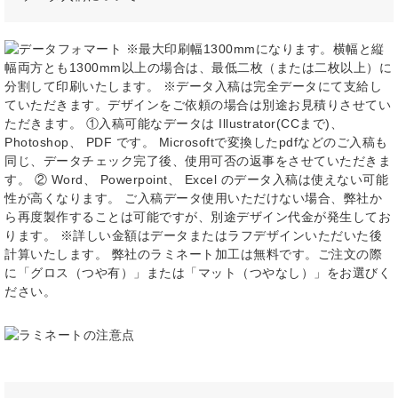
※最大印刷幅1300mmになります。横幅と縦
幅両方とも1300mm以上の場合は、最低二枚（または二枚以上）に
分割して印刷いたします。 ※データ入稿は完全データにて支給し
ていただきます。デザインをご依頼の場合は別途お見積りさせてい
ただきます。 ①入稿可能なデータは Illustrator(CCまで)、
Photoshop、 PDF です。 Microsoftで変換したpdfなどのご入稿も
同じ、データチェック完了後、使用可否の返事をさせていただきま
す。 ② Word、 Powerpoint、 Excel のデータ入稿は使えない可能
性が高くなります。 ご入稿データ使用いただけない場合、弊社か
ら再度製作することは可能ですが、別途デザイン代金が発生してお
ります。 ※詳しい金額はデータまたはラフデザインいただいた後
計算いたします。 弊社のラミネート加工は無料です。ご注文の際
に「グロス（つや有）」または「マット（つやなし）」をお選びく
ださい。