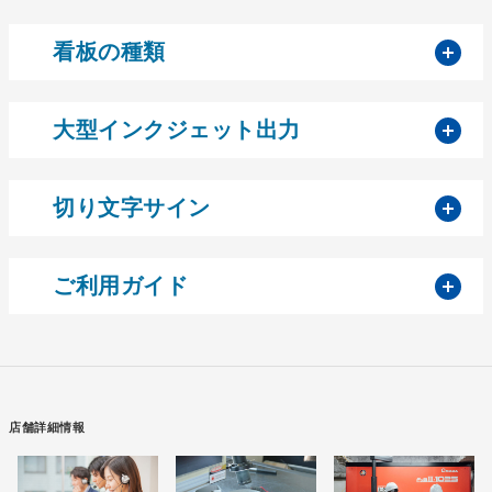
開
看板の種類
開
大型インクジェット出力
開
切り文字サイン
開
ご利用ガイド
店舗詳細情報