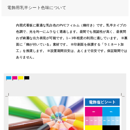
電飾用乳半シート色味について
内照式看板に最適な乳白色のPVCフィルム（糊付き）です。乳半タイプの
色調で、光を均一にムラなく透過します。昼間でも視認性が高く、昼夜問
わず綺麗な出力表現が可能です。1～3年程度の利用に適しています。 ※裏
面に「糊が付いている」素材です。 ※印刷面を保護する「ラミネート加
工」を推奨します。 ※設置期間目安は、あくまで目安です。保証期間では
ありません。