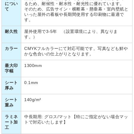
につい
るため、耐候性・耐水性・耐光性に優れています。
て
そのため、広告サイン・横断幕・懸垂幕・室内壁紙と
いった屋外の看板や長期間使用する印刷物に最適で
す。
耐久性
屋外使用で3-5年 （設置環境により、異なりま
す。）
カラー
CMYKフルカラーにて対応可能です。写真なども鮮や
かな色合いの仕上がりとなります。
最大印
1300mm
字幅
シート
0.1mm
厚み
シート
140g/m²
重み
ラミネ
中長期用: グロス/マット【特にご指定がない場合マッ
ート加
トで対応いたします】
工