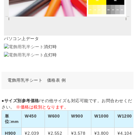
パソコン上データ
消灯時
点灯時
電飾用乳半シート 価格表 例
●サイズ別参考価格
/その他サイズも対応可能です。お問合わせくだ
さい。
※価格は税別となります。
単
W450
W600
W900
W1000
W1200
位:mm
H900
¥2,039
¥2,552
¥3,578
¥3,800
¥4,104