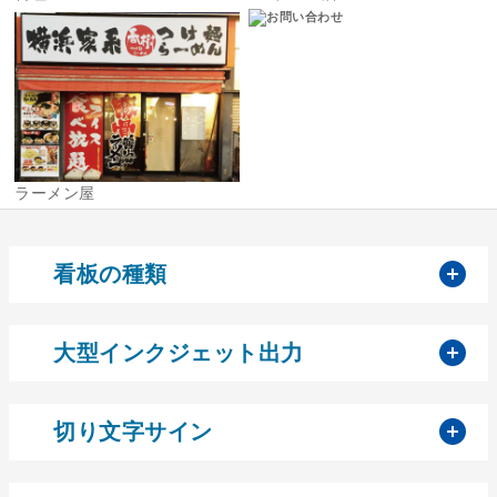
ラーメン屋
開
看板の種類
開
大型インクジェット出力
開
切り文字サイン