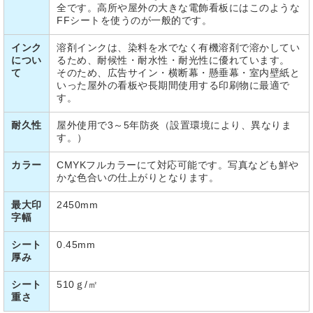
全です。高所や屋外の大きな電飾看板にはこのような
FFシートを使うのが一般的です。
インク
溶剤インクは、染料を水でなく有機溶剤で溶かしてい
につい
るため、耐候性・耐水性・耐光性に優れています。
て
そのため、広告サイン・横断幕・懸垂幕・室内壁紙と
いった屋外の看板や長期間使用する印刷物に最適で
す。
耐久性
屋外使用で3～5年防炎（設置環境により、異なりま
す。）
カラー
CMYKフルカラーにて対応可能です。写真なども鮮や
かな色合いの仕上がりとなります。
最大印
2450mm
字幅
シート
0.45mm
厚み
シート
510ｇ/㎡
重さ