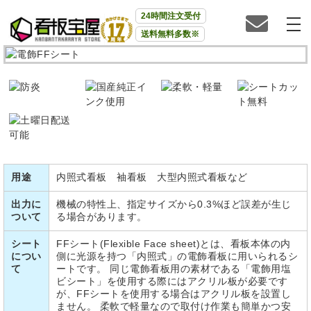
24時間注文受付
送料無料多数※
用途
内照式看板 袖看板 大型内照式看板など
出力に
機械の特性上、指定サイズから0.3%ほど誤差が生じ
ついて
る場合があります。
シート
FFシート(Flexible Face sheet)とは、看板本体の内
につい
側に光源を持つ「内照式」の電飾看板に用いられるシ
て
ートです。 同じ電飾看板用の素材である「電飾用塩
ビシート」を使用する際にはアクリル板が必要です
が、FFシートを使用する場合はアクリル板を設置し
ません。 柔軟で軽量なので取付け作業も簡単かつ安