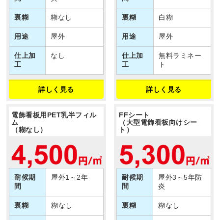
裏糊
糊なし
裏糊
白糊
用途
屋外
用途
屋外
仕上加
なし
仕上加
無料ラミネー
工
工
ト
詳しく見る
詳しく見る
電飾看板用PET乳半フィル
FFシート
ム
（大型電飾看板向けシー
（糊なし）
ト）
耐候期
屋外1～2年
耐候期
屋外3～5年防
間
間
炎
裏糊
糊なし
裏糊
糊なし