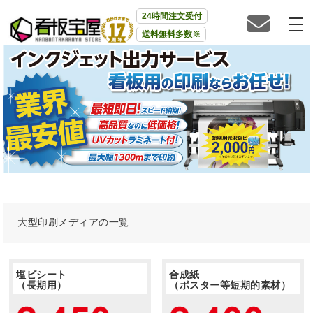
24時間注文受付
送料無料多数※
大型印刷メディアの一覧
塩ビシート
合成紙
（長期用）
（ポスター等短期的素材）