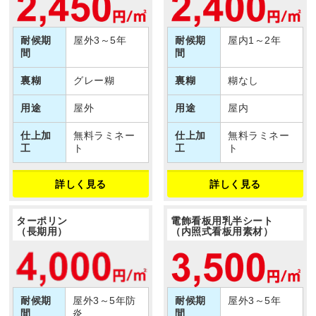
耐候期
屋外3～5年
耐候期
屋内1～2年
間
間
裏糊
グレー糊
裏糊
糊なし
用途
屋外
用途
屋内
仕上加
無料ラミネー
仕上加
無料ラミネー
工
ト
工
ト
詳しく見る
詳しく見る
ターポリン
電飾看板用乳半シート
（長期用）
（内照式看板用素材）
耐候期
屋外3～5年防
耐候期
屋外3～5年
間
炎
間