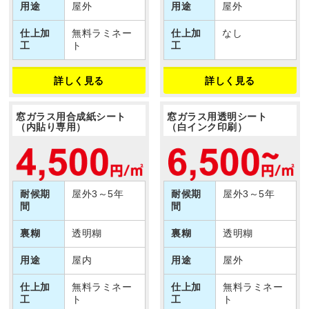
用途
屋外
用途
屋外
仕上加
無料ラミネー
仕上加
なし
工
ト
工
詳しく見る
詳しく見る
窓ガラス用合成紙シート
窓ガラス用透明シート
（内貼り専用）
（白インク印刷）
耐候期
屋外3～5年
耐候期
屋外3～5年
間
間
裏糊
透明糊
裏糊
透明糊
用途
屋内
用途
屋外
仕上加
無料ラミネー
仕上加
無料ラミネー
工
ト
工
ト