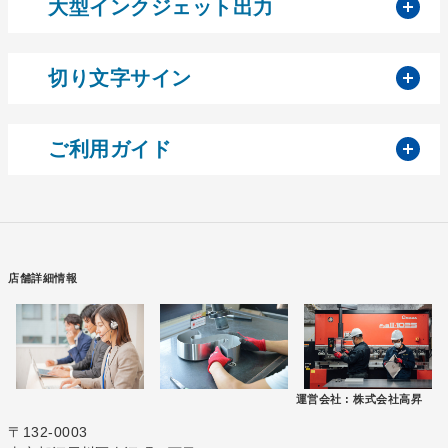
開
大型インクジェット出力
開
切り文字サイン
開
ご利用ガイド
店舗詳細情報
運営会社 :
株式会社高昇
〒132-0003