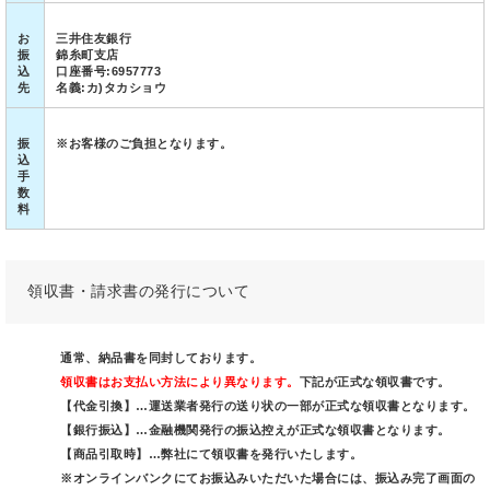
お
三井住友銀行
振
錦糸町支店
込
口座番号:6957773
先
名義:カ)タカショウ
振
※お客様のご負担となります。
込
手
数
料
領収書・請求書の発行について
通常、納品書を同封しております。
領収書はお支払い方法により異なります。
下記が正式な領収書です。
【代金引換】…運送業者発行の送り状の一部が正式な領収書となります。
【銀行振込】…金融機関発行の振込控えが正式な領収書となります。
【商品引取時】…弊社にて領収書を発行いたします。
※オンラインバンクにてお振込みいただいた場合には、振込み完了画面の