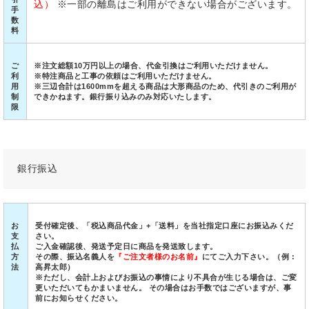
込）
※一部の離島はご利用ができない場合がございます。
手
数
料
ご
※注文総額10万円以上の場合、代金引換はご利用いただけません。
利
※特注商品と工事の依頼はご利用いただけません。
用
※三辺合計は1600mmを超える商品は大形商品のため、代引きのご利用が
制
できかねます。銀行振り込みのみ対応いたします。
限
銀行振込
お
受付確定後、「税込商品代金」+「送料」を当社指定口座にお振込みくだ
支
さい。
払
ご入金確認後、発送予定日に商品を発送致します。
方
その際、振込名義人を
『ご注文者様のお名前』
にてご入力下さい。（例 :
法
高昇太郎）
※ただし、会計上およびお振込の事情により不具合が生じる場合は、ご変
更いただいてもかまいません。 その場合はお手数ではございますが、事
前にお知らせください。