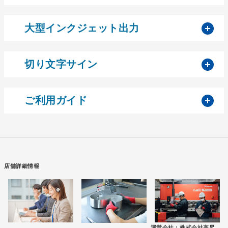
開
大型インクジェット出力
開
切り文字サイン
開
ご利用ガイド
店舗詳細情報
運営会社 :
株式会社高昇