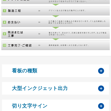
開
看板の種類
開
大型インクジェット出力
開
切り文字サイン