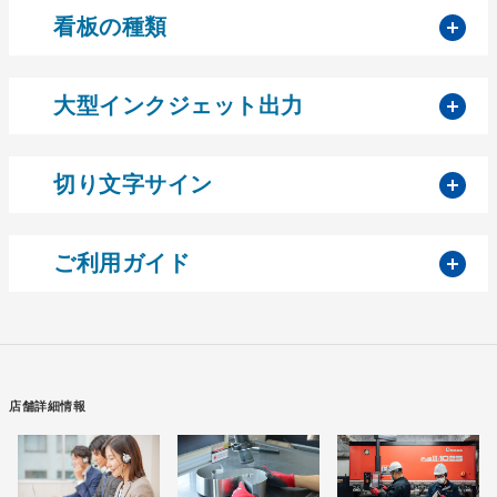
開
看板の種類
開
大型インクジェット出力
開
切り文字サイン
開
ご利用ガイド
店舗詳細情報