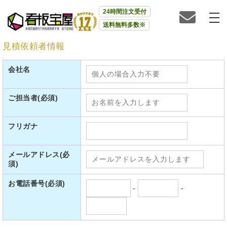
24時間注文受付
送料無料多数※
見積依頼者情報
会社名
ご担当者
(必須)
フリガナ
メールアドレス
(必
須)
お電話番号
(必須)
-
-