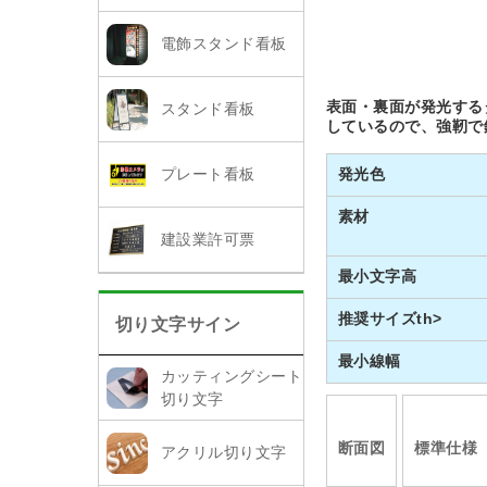
電飾スタンド看板
表面・裏面が発光する
スタンド看板
しているので、強靭で
発光色
プレート看板
素材
建設業許可票
最小文字高
推奨サイズth>
切り文字サイン
最小線幅
カッティングシート
切り文字
断面図
標準仕様
アクリル切り文字