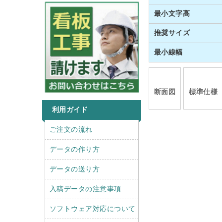
最小文字高
推奨サイズ
最小線幅
断面図
標準仕様
利用ガイド
r
l
ご注文の流れ
i
e
g
f
データの作り方
h
t
t
データの送り方
入稿データの注意事項
ソフトウェア対応について