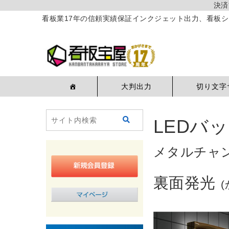
決済
看板業17年の信頼実績保証インクジェット出力、看板シ
大判出力
切り文字
LEDバ
メタルチャンネ
裏面発光