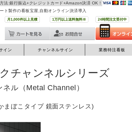
方法:銀行振込+クレジットカード+Amazon決済 OK！
ート製作の看板宝屋,自動オンライン決済導入
月1,000件以上見積
1万円以上送料無料※
24時間注文受付中
サイン
チャンネルサイン
業務特注看板
ックチャンネルシリーズ
ル（Metal Channel）
(かまぼこタイプ 鏡面ステンレス)