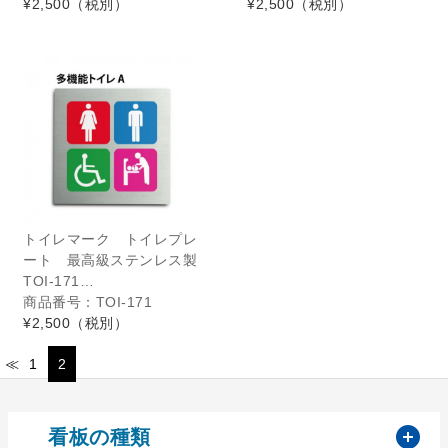
¥2,500
（税別）
¥2,500
（税別）
トイレマーク トイレプレ
ート 最高級ステンレス製
TOI-171…
商品番号：TOI-171
¥2,500
（税別）
≪
1
2
開
看板の種類