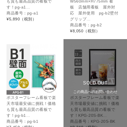
も質も最高品質の看板で
W560mm×H775mm 看
す！pg-a1…
板 店舗用看板 屋外対
商品番号：pg-a1
応 屋外使用 pg-b2壁付
¥5,890
（税別）
グリップ…
商品番号：pg-b2
¥8,050
（税別）
SOLD OUT
この商品へのお問い合わせ
ポスターフレーム看板で楽
ポスターフレーム看板で楽
天市場最安値に挑戦！価格
天市場最安値に挑戦！価格
も質も最高品質の看板で
も質も最高品質の看板で
す！pg-b1…
す！KPG-20S-BK…
商品番号：pg-b1
商品番号：KPG-20S-BK