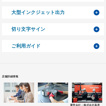
開
大型インクジェット出力
開
切り文字サイン
開
ご利用ガイド
店舗詳細情報
運営会社 :
株式会社高昇