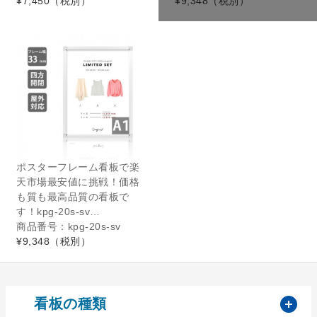
¥7,450
（税別）
¥9,348
（税別）
ポスターフレーム看板で楽
天市場最安値に挑戦！価格
も質も最高品質の看板で
す！kpg-20s-sv…
商品番号：kpg-20s-sv
¥9,348
（税別）
開
看板の種類