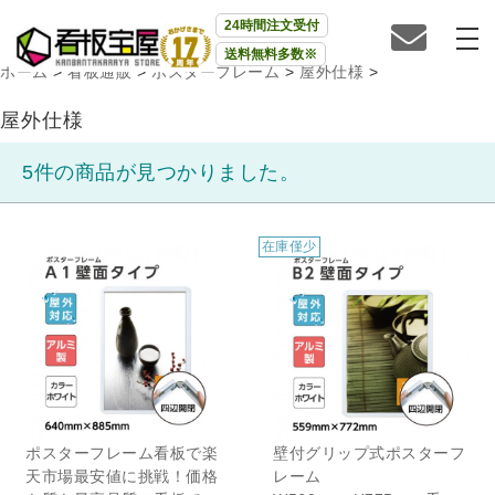
24時間注文受付
送料無料多数※
ホーム
>
看板通販
>
ポスターフレーム
>
屋外仕様
>
屋外仕様
5件の商品が見つかりました。
在庫僅少
在庫僅少
ポスターフレーム看板で楽
壁付グリップ式ポスターフ
天市場最安値に挑戦！価格
レーム