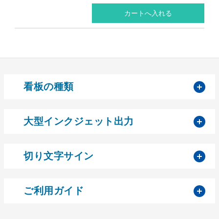
開
看板の種類
開
大型インクジェット出力
開
切り文字サイン
開
ご利用ガイド