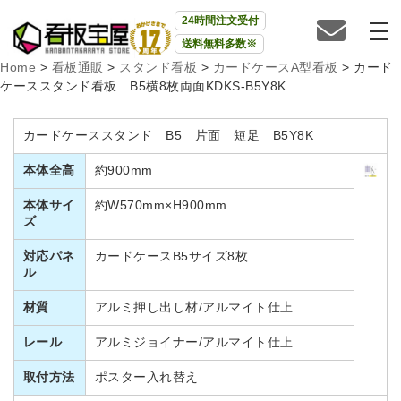
24時間注文受付
送料無料多数※
Home
>
看板通販
>
スタンド看板
>
カードケースA型看板
>
カード
ケーススタンド看板 B5横8枚両面KDKS-B5Y8K
カードケーススタンド B5 片面 短足 B5Y8K
本体全高
約900mm
本体サイ
約W570mm×H900mm
ズ
対応パネ
カードケースB5サイズ8枚
ル
材質
アルミ押し出し材/アルマイト仕上
レール
アルミジョイナー/アルマイト仕上
取付方法
ポスター入れ替え