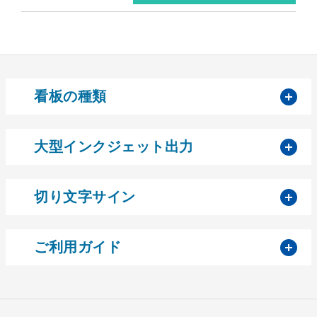
開
看板の種類
開
大型インクジェット出力
開
切り文字サイン
開
ご利用ガイド