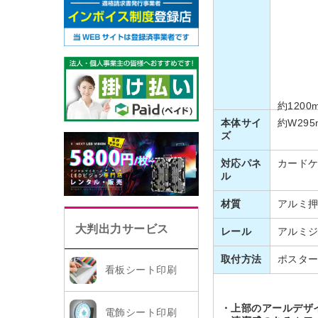
約1200
本体サイ
約W295
ズ
対応パネ
カードケ
ル
材質
アルミ押
大判出力サービス
レール
アルミジ
取付方法
ポスタ
看板シート印刷
・上部のアールデザ
電飾シート印刷