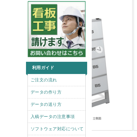
利用ガイド
r
l
ご注文の流れ
i
e
g
f
データの作り方
h
t
t
データの送り方
入稿データの注意事項
ソフトウェア対応について