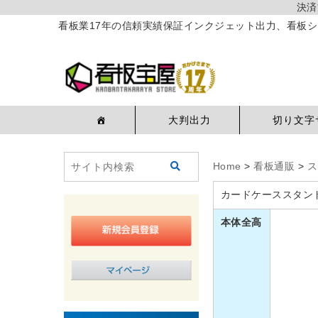
決済
看板業17年の信頼実績保証インクジェット出力、看板シ
大判出力
切り文字
Home
>
看板通販
>
ス
カードケーススタンド
本体全高