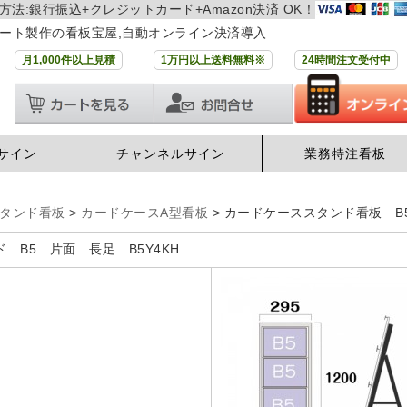
方法:銀行振込+クレジットカード+Amazon決済 OK！
ート製作の看板宝屋,自動オンライン決済導入
月1,000件以上見積
1万円以上送料無料※
24時間注文受付中
サイン
チャンネルサイン
業務特注看板
タンド看板
>
カードケースA型看板
>
カードケーススタンド看板 B5横
 B5 片面 長足 B5Y4KH