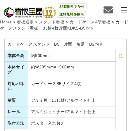
24時間注文受付
送料無料多数※
Home
>
看板通販
>
スタンド看板
>
カードケースA型看板
>
カード
ケーススタンド看板 B5横4枚片面KDKS-B5Y4K
カードケーススタンド B5 片面 短足 B5Y4K
本体全高
約900mm
本体サイ
約W295mm×H900mm
ズ
対応パネ
カードケースB5サイズ4枚
ル
材質
アルミ押し出し材/アルマイト仕上
レール
アルミジョイナー/アルマイト仕上
取付方法
ポスター入れ替え