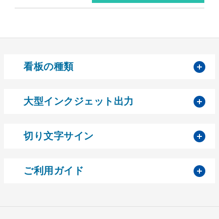
開
看板の種類
開
大型インクジェット出力
開
切り文字サイン
開
ご利用ガイド