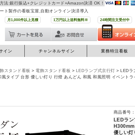
方法:銀行振込+クレジットカード+Amazon決済 OK！
ート製作の看板宝屋,自動オンライン決済導入
月1,000件以上見積
1万円以上送料無料※
24時間注文受付中
サイン
チャンネルサイン
業務特注看板
飾スタンド看板
>
電飾スタンド看板
>
LEDランプ式京行灯
>
LEDラ
風タイプ 台形 優しい灯り 行燈 あんどん 和風 和風照明 イベントライト 
商品番号：tk
LEDラ
H300m
優しい灯