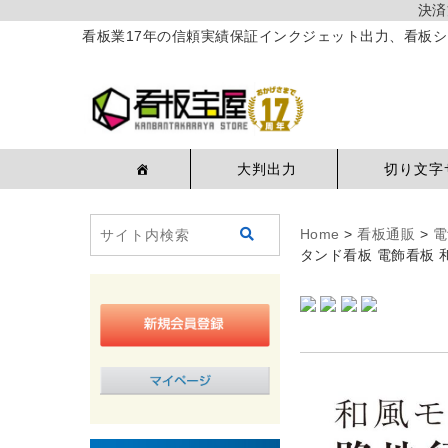
決済
看板業17年の信頼実績保証インクジェット出力、看板シ
大判出力
切り文字
Home
>
看板通販
>
電
タンド看板 電飾看板 和