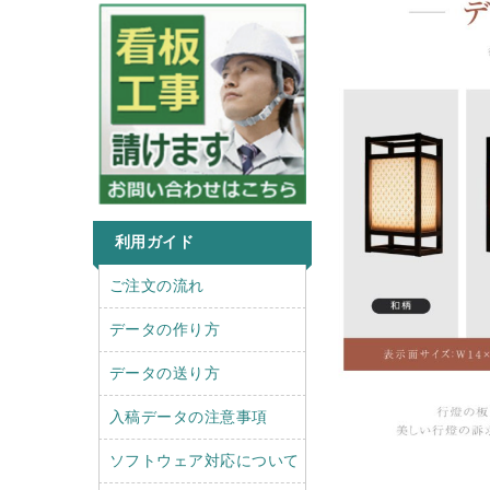
利用ガイド
r
l
ご注文の流れ
i
e
g
f
データの作り方
h
t
t
データの送り方
入稿データの注意事項
ソフトウェア対応について