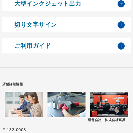
開
大型インクジェット出力
開
切り文字サイン
開
ご利用ガイド
店舗詳細情報
運営会社 :
株式会社高昇
〒132-0003