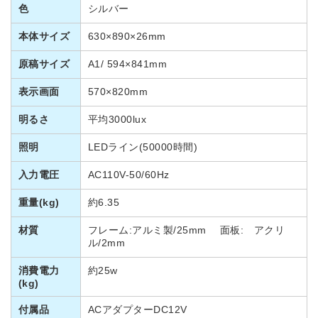
色
シルバー
本体サイズ
630×890×26mm
原稿サイズ
A1/ 594×841mm
表示画面
570×820mm
明るさ
平均3000lux
照明
LEDライン(50000時間)
入力電圧
AC110V-50/60Hz
重量(kg)
約6.35
材質
フレーム:アルミ製/25mm 面板: アクリ
ル/2mm
消費電力
約25w
(kg)
付属品
ACアダプターDC12V