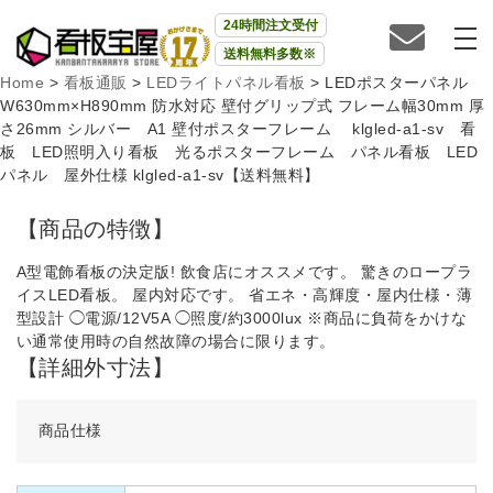
24時間注文受付
送料無料多数※
Home
>
看板通販
>
LEDライトパネル看板
>
LEDポスターパネル
W630mm×H890mm 防水対応 壁付グリップ式 フレーム幅30mm 厚
さ26mm シルバー A1 壁付ポスターフレーム klgled-a1-sv 看
板 LED照明入り看板 光るポスターフレーム パネル看板 LED
パネル 屋外仕様 klgled-a1-sv【送料無料】
【商品の特徴】
A型電飾看板の決定版! 飲食店にオススメです。 驚きのロープラ
イスLED看板。 屋内対応です。 省エネ・高輝度・屋内仕様・薄
型設計 ◯電源/12V5A ◯照度/約3000lux ※商品に負荷をかけな
い通常使用時の自然故障の場合に限ります。
【詳細外寸法】
商品仕様