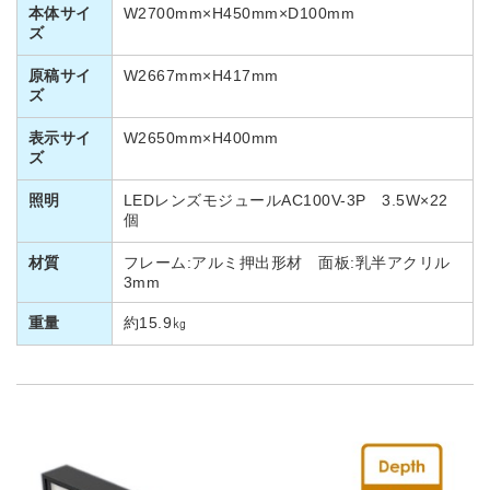
本体サイ
W2700mm×H450mm×D100mm
ズ
原稿サイ
W2667mm×H417mm
ズ
表示サイ
W2650mm×H400mm
ズ
照明
LEDレンズモジュールAC100V-3P 3.5W×22
個
材質
フレーム:アルミ押出形材 面板:乳半アクリル
3mm
重量
約15.9㎏