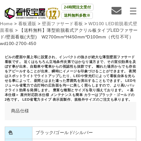
24時間注文受付
送料無料多数※
Home
>
看板通販
>
壁面ファサード看板
>
WD100 LED前脱着式壁
面看板
>
【送料無料】薄型前脱着式アクリル板タイプLEDファサー
ド/壁面看板(大型) W2700mm*H450mm*D100mm（代引不可）
wd100-2700-450
ビルの壁面や屋上等に設置され、インパクトの強さが絶大な薄型壁面ファサード
看板です。 近くはもちろん立地条件次第ではかなり遠方まで、その宣伝効果を及
ぼす事が出来、自動車や電車からの視認性も抜群です。 離れた場所からでも存在
をアピールすることが出来、瞬時にイメージを印象づけることができます。 夜間
はスポットライトでライトアップしたり、LEDや蛍光灯によって看板自体を光ら
せる事によって、昼間とはまた違った雰囲気を演出することもできます。 LEDモ
ジュール省電力で点灯時の広告面を均一に美しく照らしますので、より高いバッ
クライト効果を発揮します。 豊富な種類とサイズを取り揃えております。 ＜基
本仕様＞ 屋外対応防水仕様 メンテナンスも簡単 カラーはブラック・ゴールドの
2色です。 LED省電力タイプ 表示面製作、規格外サイズのご注文も承ります。
商品仕様
色
ブラック/ゴールド/シルバー