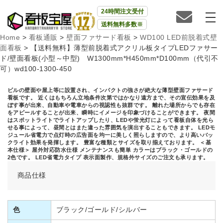
24時間注文受付
送料無料多数※
Home
>
看板通販
>
壁面ファサード看板
>
WD100 LED前脱着式壁
面看板
>
【送料無料】薄型前脱着式アクリル板タイプLEDファサー
ド/壁面看板(小型～中型) W1300mm*H450mm*D100mm（代引不
可）wd100-1300-450
ビルの壁面や屋上等に設置され、インパクトの強さが絶大な薄型壁面ファサード
看板です。 近くはもちろん立地条件次第ではかなり遠方まで、その宣伝効果を及
ぼす事が出来、自動車や電車からの視認性も抜群です。 離れた場所からでも存在
をアピールすることが出来、瞬時にイメージを印象づけることができます。 夜間
はスポットライトでライトアップしたり、LEDや蛍光灯によって看板自体を光ら
せる事によって、昼間とはまた違った雰囲気を演出することもできます。 LEDモ
ジュール省電力で点灯時の広告面を均一に美しく照らしますので、より高いバッ
クライト効果を発揮します。 豊富な種類とサイズを取り揃えております。 ＜基
本仕様＞ 屋外対応防水仕様 メンテナンスも簡単 カラーはブラック・ゴールドの
2色です。 LED省電力タイプ 表示面製作、規格外サイズのご注文も承ります。
商品仕様
色
ブラック/ゴールド/シルバー