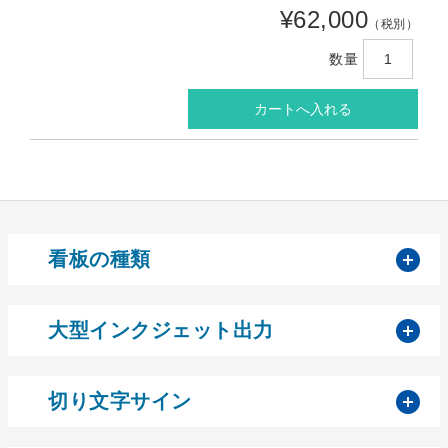
¥62,000
（税別）
数量
開
看板の種類
開
大型インクジェット出力
開
切り文字サイン