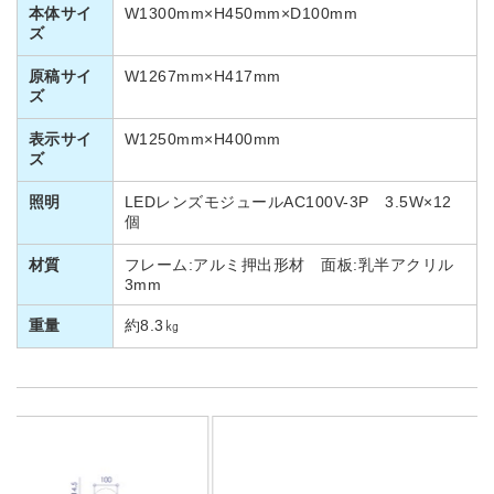
本体サイ
W1300mm×H450mm×D100mm
ズ
原稿サイ
W1267mm×H417mm
ズ
表示サイ
W1250mm×H400mm
ズ
照明
LEDレンズモジュールAC100V-3P 3.5W×12
個
材質
フレーム:アルミ押出形材 面板:乳半アクリル
3mm
重量
約8.3㎏