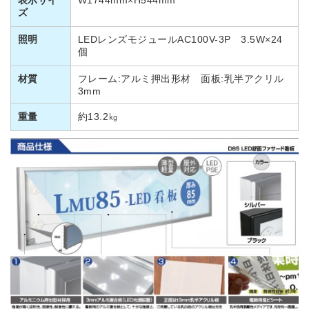
表示サイ
W1744mm×H544mm
ズ
照明
LEDレンズモジュールAC100V-3P 3.5W×24
個
材質
フレーム:アルミ押出形材 面板:乳半アクリル
3mm
重量
約13.2㎏