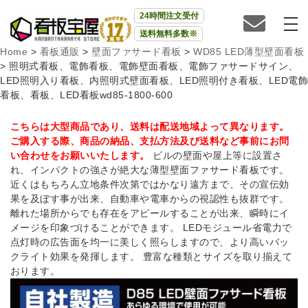
24時間注文受付
送料無料多数※
Home
>
看板通販
>
壁面ファサード看板
>
WD85 LED薄型壁面看板
>
照明式看板、電飾看板、電飾壁面看板、電飾ファサードサイン、
LED照明入り看板、内照明式壁面看板、LED照明付き看板、LED電飾
看板、看板、LED看板wd85-1800-600
こちらは大型商品であり、送料は配送地域よって異なります。
ご購入する際、商品の納品、支払方法及び送料など事前にお問
い合わせをお願いいたします。
ビルの壁面や屋上等に設置さ
れ、インパクトの強さが絶大な薄型壁面ファサード看板です。
近くはもちろん立地条件次第ではかなり遠方まで、その宣伝効
果を及ぼす事が出来、自動車や電車からの視認性も抜群です。
離れた場所からでも存在をアピールすることが出来、瞬時にイ
メージを印象づけることができます。 LEDモジュール省電力で
点灯時の広告面を均一に美しく照らしますので、より高いバッ
クライト効果を発揮します。 豊富な種類とサイズを取り揃えて
おります。