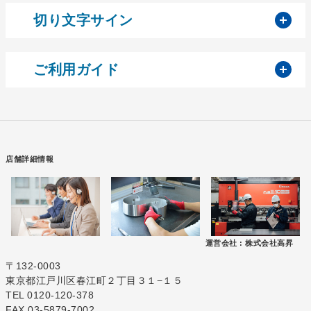
開
切り文字サイン
開
ご利用ガイド
店舗詳細情報
運営会社 :
株式会社高昇
〒132-0003
東京都江戸川区春江町２丁目３１−１５
TEL 0120-120-378
FAX 03-5879-7002