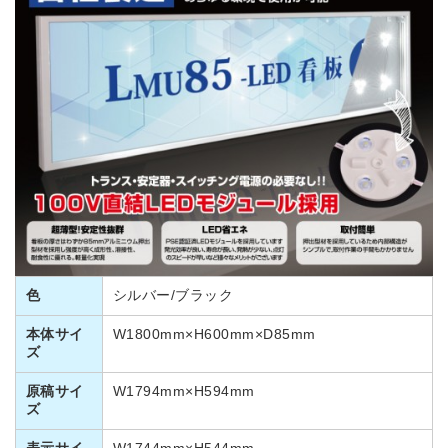
色
シルバー/ブラック
本体サイ
W1800mm×H600mm×D85mm
ズ
原稿サイ
W1794mm×H594mm
ズ