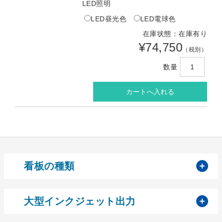
LED照明
LED昼光色
LED電球色
在庫状態：在庫有り
¥74,750
（税別）
数量
開
看板の種類
開
大型インクジェット出力