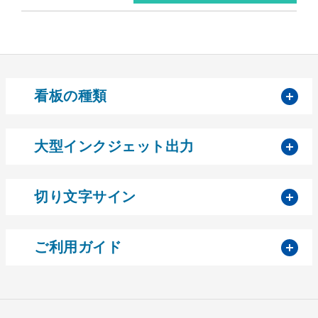
開
看板の種類
開
大型インクジェット出力
開
切り文字サイン
開
ご利用ガイド