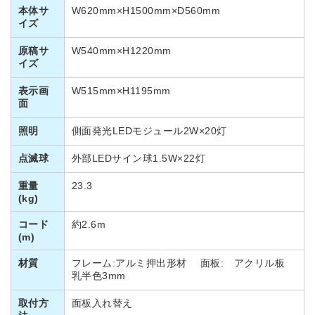
本体サ
W620mm×H1500mm×D560mm
イズ
原稿サ
W540mm×H1220mm
イズ
表示画
W515mm×H1195mm
面
照明
側面発光LEDモジュール2W×20灯
点滅球
外部LEDサイン球1.5W×22灯
重量
23.3
(kg)
コード
約2.6m
(m)
材質
フレーム:アルミ押出形材 面板: アクリル板
乳半色3mm
取付方
面板入れ替え