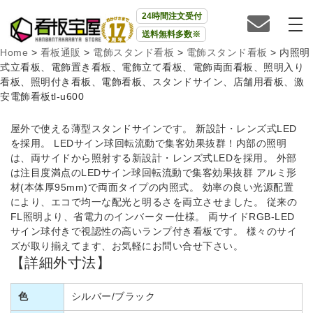
24時間注文受付
送料無料多数※
Home
>
看板通販
>
電飾スタンド看板
>
電飾スタンド看板
>
内照明
式立看板、電飾置き看板、電飾立て看板、電飾両面看板、照明入り
看板、照明付き看板、電飾看板、スタンドサイン、店舗用看板、激
安電飾看板tl-u600
屋外で使える薄型スタンドサインです。 新設計・レンズ式LED
を採用。 LEDサイン球回転流動で集客効果抜群！内部の照明
は、両サイドから照射する新設計・レンズ式LEDを採用。 外部
は注目度満点のLEDサイン球回転流動で集客効果抜群 アルミ形
材(本体厚95mm)で両面タイプの内照式。 効率の良い光源配置
により、エコで均一な配光と明るさを両立させました。 従来の
FL照明より、省電力のインバーター仕様。 両サイドRGB-LED
サイン球付きで視認性の高いランプ付き看板です。 様々のサイ
ズが取り揃えてます、お気軽にお問い合せ下さい。
【詳細外寸法】
色
シルバー/ブラック