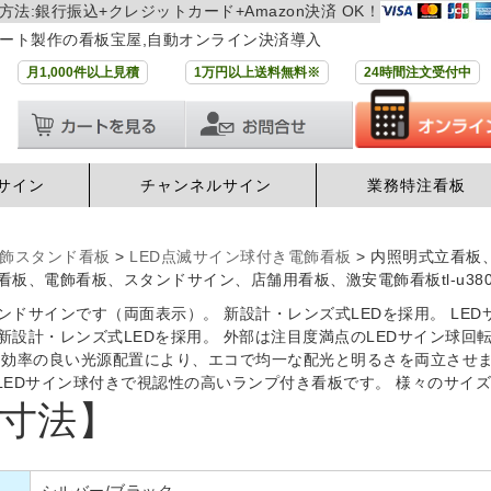
方法:銀行振込+クレジットカード+Amazon決済 OK！
ート製作の看板宝屋,自動オンライン決済導入
月1,000件以上見積
1万円以上送料無料※
24時間注文受付中
サイン
チャンネルサイン
業務特注看板
飾スタンド看板
>
LED点滅サイン球付き電飾看板
>
内照明式立看板
板、電飾看板、スタンドサイン、店舗用看板、激安電飾看板tl-u380-
ンドサインです（両面表示）。 新設計・レンズ式LEDを採用。 LE
設計・レンズ式LEDを採用。 外部は注目度満点のLEDサイン球回転
 効率の良い光源配置により、エコで均一な配光と明るさを両立させま
B-LEDサイン球付きで視認性の高いランプ付き看板です。 様々のサ
寸法】
シルバー/ブラック