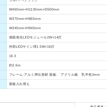
W460mm×H1130mm×D500mm
W370mm×H865mm
W345mm×H845mm
側面発光LEDモジュール2W×14灯
外部LEDサイン球1.5W×16灯
16.3
約2.6m
フレーム:アルミ押出形材 面板: アクリル板 乳半色3mm
面板入れ替え
商品番号：tl