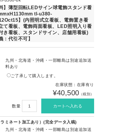
料】薄型回転LEDサイン球電飾スタンド看
mxH1130mm tl-u380-
P12Oct15】(内照明式立看板、電飾置き看
立て看板、電飾両面看板、LED照明入り看
付き看板、スタンドサイン、店舗用看板)
義：代引不可】
九州・北海道・沖縄・一部離島は別途追加送
料あり
ご了承して購入します。
在庫状態：在庫有り
¥40,500
（税別）
数量
ラミネート加工あり）(完全データ入稿)
九州・北海道・沖縄・一部離島は別途追加送