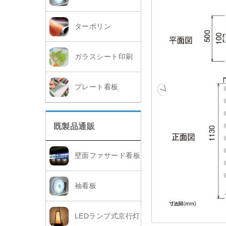
ターポリン
ガラスシート印刷
プレート看板
既製品通販
壁面ファサード看板
袖看板
LEDランプ式京行灯