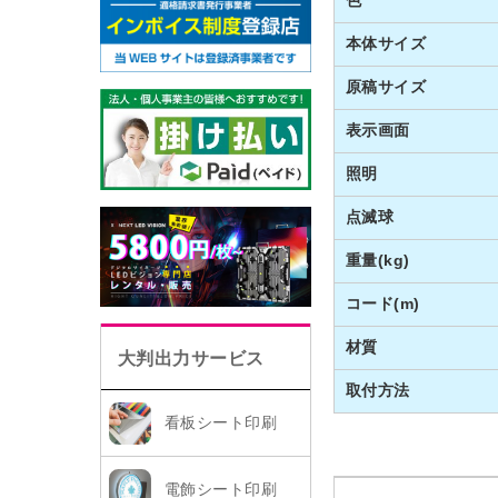
本体サイズ
原稿サイズ
表示画面
照明
点滅球
重量(kg)
コード(m)
材質
大判出力サービス
取付方法
看板シート印刷
電飾シート印刷