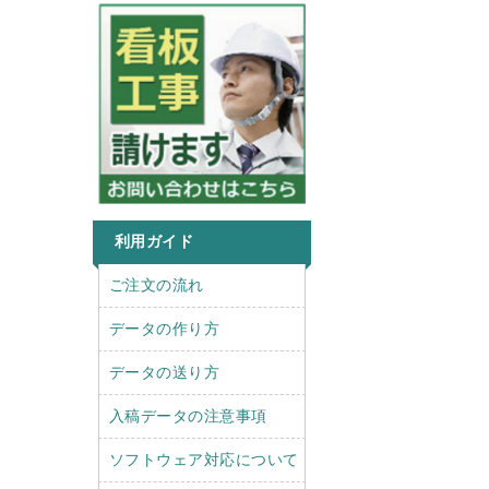
利用ガイド
r
l
ご注文の流れ
i
e
g
f
データの作り方
h
t
t
データの送り方
入稿データの注意事項
ソフトウェア対応について