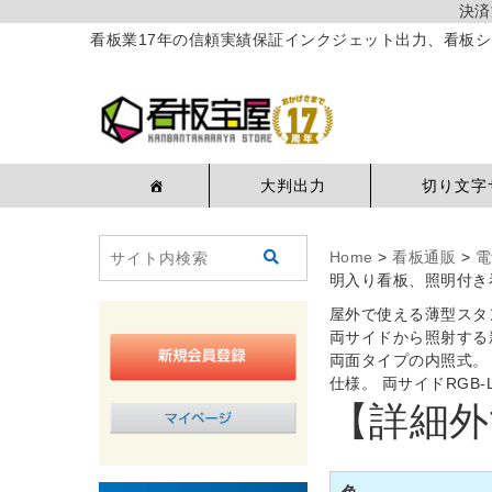
決済
看板業17年の信頼実績保証インクジェット出力、看板シ
大判出力
切り文字
Home
>
看板通販
>
電
明入り看板、照明付き看
屋外で使える薄型スタ
両サイドから照射する新
両面タイプの内照式。
仕様。 両サイドRG
【詳細外
色