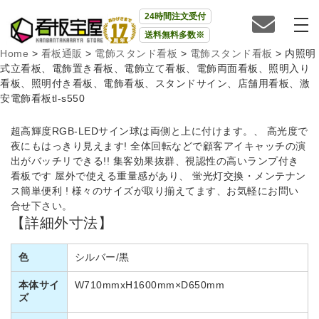
24時間注文受付
送料無料多数※
Home
>
看板通販
>
電飾スタンド看板
>
電飾スタンド看板
>
内照明
式立看板、電飾置き看板、電飾立て看板、電飾両面看板、照明入り
看板、照明付き看板、電飾看板、スタンドサイン、店舗用看板、激
安電飾看板tl-s550
超高輝度RGB-LEDサイン球は両側と上に付けます。、 高光度で
夜にもはっきり見えます! 全体回転などで顧客アイキャッチの演
出がバッチリできる!! 集客効果抜群、視認性の高いランプ付き
看板です 屋外で使える重量感があり、 蛍光灯交換・メンテナン
ス簡単便利 ! 様々のサイズが取り揃えてます、お気軽にお問い
合せ下さい。
【詳細外寸法】
色
シルバー/黒
本体サイ
W710mmxH1600mm×D650mm
ズ