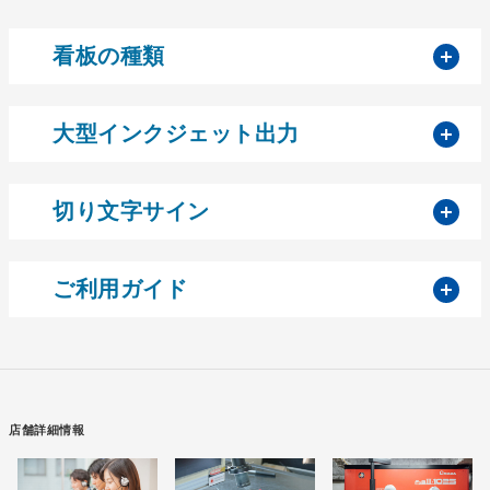
開
看板の種類
開
大型インクジェット出力
開
切り文字サイン
開
ご利用ガイド
店舗詳細情報