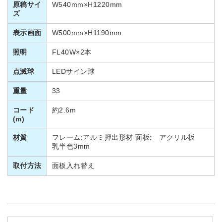
原稿サイ
W540mm×H1220mm
ズ
表示画面
W500mm×H1190mm
照明
FL40W×2本
点滅球
LEDサイン球
重量
33
コード
約2.6m
(m)
材質
フレーム:アルミ押出形材 面板: アクリル板
乳半色3mm
取付方法
面板入れ替え