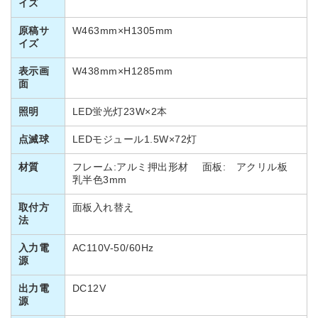
イズ
原稿サ
W463mm×H1305mm
イズ
表示画
W438mm×H1285mm
面
照明
LED蛍光灯23W×2本
点滅球
LEDモジュール1.5W×72灯
材質
フレーム:アルミ押出形材 面板: アクリル板
乳半色3mm
取付方
面板入れ替え
法
入力電
AC110V-50/60Hz
源
出力電
DC12V
源