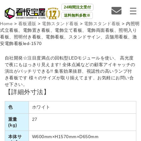
24時間注文受付
送料無料多数※
Home
>
看板通販
>
電飾スタンド看板
>
電飾スタンド看板
>
内照明
式立看板、電飾置き看板、電飾立て看板、電飾両面看板、照明入り
看板、照明付き看板、電飾看板、スタンドサイン、店舗用看板、激
安電飾看板led-1570
自社開発☆注目度満点の回転型LEDモジュールを使い、 高光度
で夜にもはっきり見えます! 全体点滅などの顧客アイキャッチの
演出がバッチリできる!! 集客効果抜群、視認性の高いランプ付
き看板です 様々のサイズが取り揃えてます、お気軽にお問い合
せ下さい。
【詳細外寸法】
色
ホワイト
重量
27
(kg)
本体サ
W600mm×H1570mm×D650mm