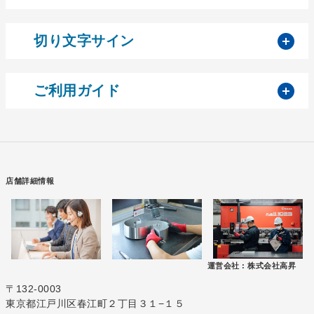
開
切り文字サイン
開
ご利用ガイド
店舗詳細情報
運営会社 :
株式会社高昇
〒132-0003
東京都江戸川区春江町２丁目３１−１５