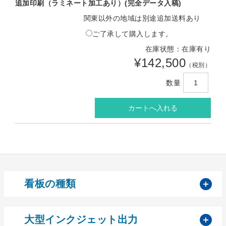
追加印刷（ラミネート加工あり）(完全データ入稿)
関東以外の地域は別途追加送料あり
ご了承して購入します。
在庫状態：在庫有り
¥142,500
（税別）
数量
開
看板の種類
開
大型インクジェット出力