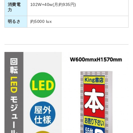
消費電
102W+40w(月約935円)
力
明るさ
約5000 lux