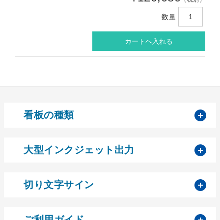
数量
開
看板の種類
開
大型インクジェット出力
開
切り文字サイン
開
ご利用ガイド