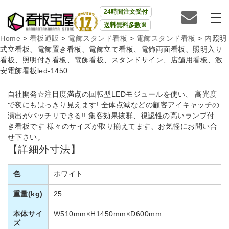
24時間注文受付
送料無料多数※
Home
>
看板通販
>
電飾スタンド看板
>
電飾スタンド看板
>
内照明
式立看板、電飾置き看板、電飾立て看板、電飾両面看板、照明入り
看板、照明付き看板、電飾看板、スタンドサイン、店舗用看板、激
安電飾看板led-1450
自社開発☆注目度満点の回転型LEDモジュールを使い、 高光度
で夜にもはっきり見えます! 全体点滅などの顧客アイキャッチの
演出がバッチリできる!! 集客効果抜群、視認性の高いランプ付
き看板です 様々のサイズが取り揃えてます、お気軽にお問い合
せ下さい。
【詳細外寸法】
色
ホワイト
重量(kg)
25
本体サイ
W510mm×H1450mm×D600mm
ズ