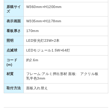
原稿サイ
W360mm×H1200mm
ズ
表示画面
W335mm×H1178mm
看板厚さ
170mm
照明
LED蛍光灯23W×2本
点滅球
LEDモジュール1.5W×64灯
コード
約2.6m
(m)
材質
フレーム:アルミ押出形材 面板: アクリル板
乳半色3mm
取付方法
面板入れ替え