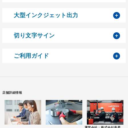
開
大型インクジェット出力
開
切り文字サイン
開
ご利用ガイド
店舗詳細情報
運営会社 :
株式会社高昇