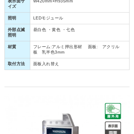
表示面サ
W420mm×H935mm
イズ
照明
LEDモジュール
外部点滅
昼白色 ・黄色 ・七色
照明
材質
フレーム:アルミ押出形材 面板: アクリル
板 乳半色3mm
取付方法
面板入れ替え