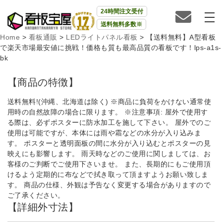
24時間注文受付
送料無料多数※
Home
>
看板通販
>
LEDライトパネル看板
>
【送料無料】A型看板
で楽天市場最安値に挑戦！価格も質も最高品質の看板です！lps-a1s-
bk
【商品の特徴】
送料無料!(沖縄、北海道は除く) ※商品に負荷をかけない通常使
用時の自然故障の場合に限ります。 ※注意事項: 屋外で使用す
る際は、必ずポスターに防水加工を施して下さい。 屋外でのご
使用は可能ですが、本体には雨や霜などの水分が入り込みま
す。 ポスターと透明面板の間に水分が入り込むとポスターの見
映えにも影響します。 雨天時などのご使用に関しましては、お
客様のご判断でご使用下さいませ。 また、長期的にもご使用頂
けるよう定期的に布などで拭き取って頂ますようお願い致しま
す。 商品の仕様、外観は予告なく変更する場合がありますので
ご了承ください。
【詳細外寸法】