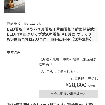
商品番号：lps-a1s-bk
LED看板 A型パネル看板 ( 片面看板 / 前面開閉式)
LEDパネルグリップ式A型看板 A1 片面 ブラック
W640ｍｍ×H1200ｍｍ lps-a1s-bk【送料無料】
本体のみ
北海道・九州・沖縄や離島は別途追加
送料あり
ご了承して購入します。
在庫状態：売切れ
¥28,800
（税別）
只今お取扱い出来ません
本体+追加印刷（ラミネート加工あり）(完全データ入稿)