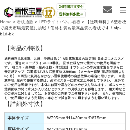
24時間注文受付
送料無料多数※
Home
>
看板通販
>
LEDライトパネル看板
>
【送料無料】A型看板
で楽天市場最安値に挑戦！価格も質も最高品質の看板です！alp-
b1d-bk
【商品の特徴】
送料無料!(北海道、九州、沖縄は除く) A型電飾看板の決定版! 飲食店にオススメ
です。 驚きのロープライスLED看板。 防水仕様なので屋外での使用も可能で
す。 省エネ・高輝度・屋外仕様・薄型設計 オプションの専用注水置台でさらに
安定感アップ! ◯電源/12V5A ◯照度/約2200lux 【メーカー保証:商品到着日より
6ヶ月】 ※商品に負荷をかけない通常使用時の自然故障の場合に限ります。 ※注
意事項: 屋外で使用する際は、必ずポスターに防水加工を施して下さい。 屋外で
のご使用は可能ですが、本体には雨や霜などの水分が入り込みます。 ポスターと
透明面板の間に水分が入り込むとポスターの見映えにも影響します。 雨天時など
のご使用に関しましては、お客様のご判断でご使用下さいませ。 また、長期的に
もご使用頂けるよう定期的に布などで拭き取って頂ますようお願い致します。
【詳細外寸法】
本体サイズ
W795mm*H1430mm*D875mm
原稿サイズ
W728mm*H1030mm