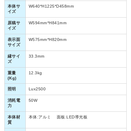
本体サ
W640*H1225*D458mm
イズ
原稿サ
W594mm*H841mm
イズ
表示面
W575mm*H820mm
サイズ
縁サイ
33.3mm
ズ
重量
12.3kg
(Kg)
照明
Lux2500
消耗電
50W
力
本体材
本体:アルミ 面板:LED導光板
質