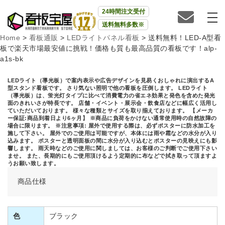
24時間注文受付
送料無料多数※
Home
>
看板通販
>
LEDライトパネル看板
>
送料無料！LED-A型看
板で楽天市場最安値に挑戦！価格も質も最高品質の看板です！alp-
a1s-bk
LEDライト（導光板）で案内表示や広告デザインを見易くおしゃれに演出するA
型スタンド看板です。 さり気ない照明で他の看板を圧倒します。 LEDライト
（導光板）は、蛍光灯タイプに比べて消費電力の省エネ効果と発色を含めた発光
面のきれいさが特長です。 店舗・イベント・展示会・飲食店などに幅広く活用し
ていただいております。 様々な種類とサイズを取り揃えております。 【メーカ
ー保証:商品到着日より6ヶ月】 ※商品に負荷をかけない通常使用時の自然故障の
場合に限ります。 ※注意事項: 屋外で使用する際は、必ずポスターに防水加工を
施して下さい。 屋外でのご使用は可能ですが、本体には雨や霜などの水分が入り
込みます。 ポスターと透明面板の間に水分が入り込むとポスターの見映えにも影
響します。 雨天時などのご使用に関しましては、お客様のご判断でご使用下さい
ませ。 また、長期的にもご使用頂けるよう定期的に布などで拭き取って頂ますよ
うお願い致します。
商品仕様
色
ブラック