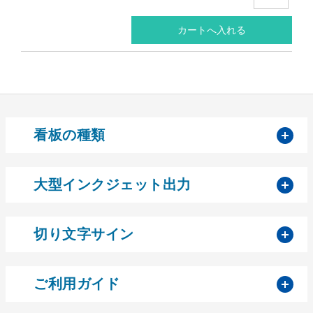
開
看板の種類
開
大型インクジェット出力
開
切り文字サイン
開
ご利用ガイド