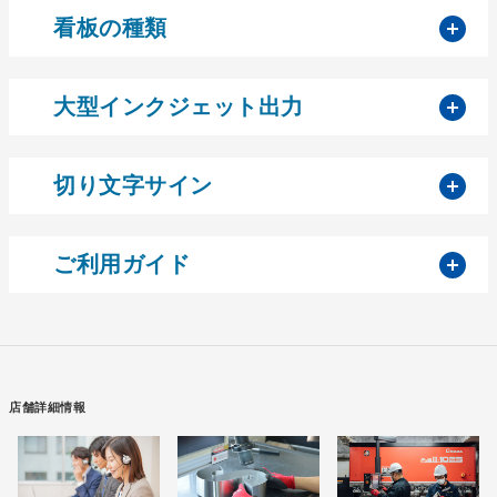
開
看板の種類
開
大型インクジェット出力
開
切り文字サイン
開
ご利用ガイド
店舗詳細情報