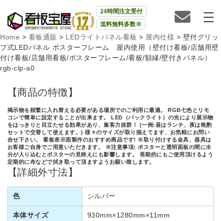
24時間注文受付
送料無料多数※
Home
>
看板通販
>
LEDライトパネル看板
>
屋内仕様
>
壁付グリッ
プ式LEDパネル ポスターフレーム 屋内使用（壁付け看板/店舗用壁
付け看板/店舗用看板/ポスターフレーム/看板/額縁/壁付きパネル）
rgb-clp-a0
【商品の特徴】
掲示物を頻繁に入れ替える必要がある場所でのご利用に最適。 RGB七色とリモ
コンで簡単に設定することが出来ます。 LED（バックライト）の光により展示物
をはっきりと目立たせる効果があり、集客力抜群！ (一例:昼はランチ、夜は晩酌
セットで交替して使えます。) 様々のサイズが取り揃えてます、お気軽にお問い
合せ下さい。 看板表示面製作のおすすめ商品です! ※取り付けする金具、器具は
お客様ご自身でご用意いただきます。 ※注意事項: ポスターと透明面板の間に水
分が入り込むとポスターの見映えにも影響します。 長期的にもご使用頂けるよう
定期的に布などで拭き取って頂ますようお願い致します。
【詳細外寸法】
色
シルバー
本体サイズ
930mm×1280mm×11mm