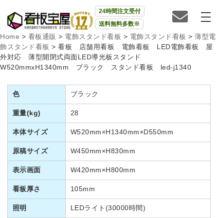
24時間注文受付
送料無料多数※
Home
>
看板通販
>
電飾スタンド看板
>
電飾スタンド看板
>
薄型電
飾スタンド看板
>
看板 店舗用看板 電飾看板 LED電飾看板 屋
外対応 薄型開閉式両面LED導光板スタンド
W520mmxH1340mm ブラック スタンド看板 led-j1340
色
ブラック
重量(kg)
28
本体サイズ
W520mm×H1340mm×D550mm
原稿サイズ
W450mm×H830mm
表示画面
W420mm×H800mm
看板厚さ
105mm
照明
LEDライト(30000時間)