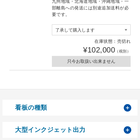
九州地域・北海道地域・沖縄地域・一
部離島への発送には別途追加送料が必
要です。
在庫状態：売切れ
¥102,000
（税別）
只今お取扱い出来ません
開
看板の種類
開
大型インクジェット出力