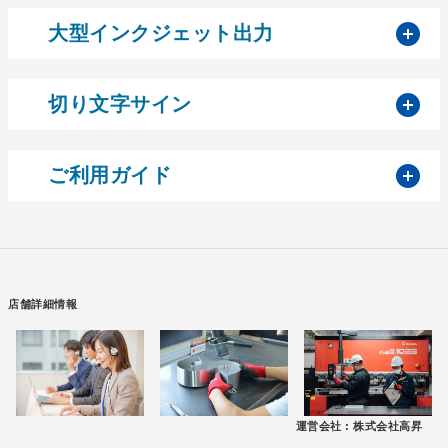
開
大型インクジェット出力
開
切り文字サイン
開
ご利用ガイド
店舗詳細情報
運営会社 :
株式会社高昇