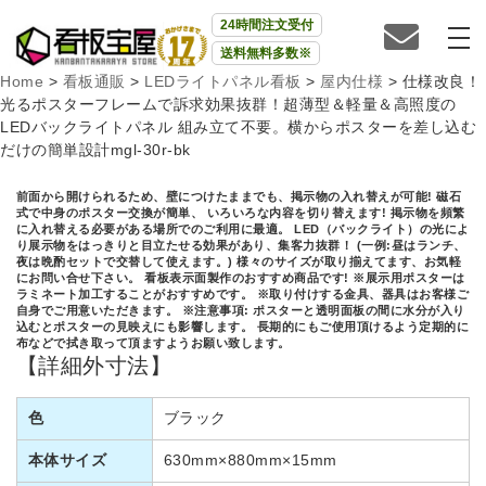
24時間注文受付
送料無料多数※
Home
>
看板通販
>
LEDライトパネル看板
>
屋内仕様
>
仕様改良！
光るポスターフレームで訴求効果抜群！超薄型＆軽量＆高照度の
LEDバックライトパネル 組み立て不要。横からポスターを差し込む
だけの簡単設計mgl-30r-bk
前面から開けられるため、壁につけたままでも、掲示物の入れ替えが可能! 磁石
式で中身のポスター交換が簡単、 いろいろな内容を切り替えます! 掲示物を頻繁
に入れ替える必要がある場所でのご利用に最適。 LED（バックライト）の光によ
り展示物をはっきりと目立たせる効果があり、集客力抜群！ (一例:昼はランチ、
夜は晩酌セットで交替して使えます。) 様々のサイズが取り揃えてます、お気軽
にお問い合せ下さい。 看板表示面製作のおすすめ商品です! ※展示用ポスターは
ラミネート加工することがおすすめです。 ※取り付けする金具、器具はお客様ご
自身でご用意いただきます。 ※注意事項: ポスターと透明面板の間に水分が入り
込むとポスターの見映えにも影響します。 長期的にもご使用頂けるよう定期的に
布などで拭き取って頂ますようお願い致します。
【詳細外寸法】
色
ブラック
本体サイズ
630mm×880mm×15mm